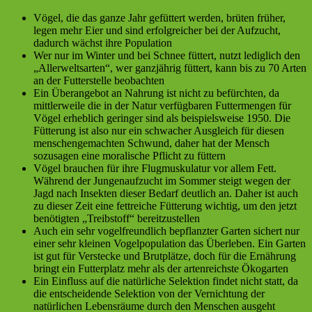
Vögel, die das ganze Jahr gefüttert werden, brüten früher,
legen mehr Eier und sind erfolgreicher bei der Aufzucht,
dadurch wächst ihre Population
Wer nur im Winter und bei Schnee füttert, nutzt lediglich den
„Allerweltsarten“, wer ganzjährig füttert, kann bis zu 70 Arten
an der Futterstelle beobachten
Ein Überangebot an Nahrung ist nicht zu befürchten, da
mittlerweile die in der Natur verfügbaren Futtermengen für
Vögel erheblich geringer sind als beispielsweise 1950. Die
Fütterung ist also nur ein schwacher Ausgleich für diesen
menschengemachten Schwund, daher hat der Mensch
sozusagen eine moralische Pflicht zu füttern
Vögel brauchen für ihre Flugmuskulatur vor allem Fett.
Während der Jungenaufzucht im Sommer steigt wegen der
Jagd nach Insekten dieser Bedarf deutlich an. Daher ist auch
zu dieser Zeit eine fettreiche Fütterung wichtig, um den jetzt
benötigten „Treibstoff“ bereitzustellen
Auch ein sehr vogelfreundlich bepflanzter Garten sichert nur
einer sehr kleinen Vogelpopulation das Überleben. Ein Garten
ist gut für Verstecke und Brutplätze, doch für die Ernährung
bringt ein Futterplatz mehr als der artenreichste Ökogarten
Ein Einfluss auf die natürliche Selektion findet nicht statt, da
die entscheidende Selektion von der Vernichtung der
natürlichen Lebensräume durch den Menschen ausgeht