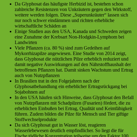
Da Glyphosat das häufigste Herbizid ist, bestehen schon
zahlreiche Resistenzen von Unkräutern gegen den Wirkstoff,
weitere werden folgen. Diese „Superunkräuter“ lassen sich
nur noch schwer eindämmen und richten erhebliche
wirtschaftliche Schäden an
Einige Studien aus den USA, Kanada und Schweden zeigen
eine Zunahme der Krebsart Non-Hodgkin-Lymphom bei
Landwirten
Viele Pflanzen (ca. 80 %) sind zum Gedeihen auf
Mykorrhizapilze angewiesen. Eine Studie von 2014 zeigt,
dass Glyphosat die nützlichen Pilze erheblich reduziert und
damit negative Auswirkungen auf den Nährstoffhaushalt der
betroffenen Pflanzen hat. Damit sinken Wachstum und Ertrag
auch von Nutzpflanzen
In Brasilien trat in den Folgejahren nach der
Glyphosatbehandlung ein erheblicher Ertragsrückgang bei
Sojabohnen auf
In den USA häufen sich Hinweise, dass Glyphosat den Befall
von Nutzpflanzen mit Schadpilzen (Fusarien) fördert, die zu
erheblichen Einbußen bei Ertrag, Qualität und Keimfähigkeit
führen. Zudem bilden die Pilze für Mensch und Tier giftige
Stoffwechselprodukte
Da sich Glyphosat gut in Wasser löst, reagieren
Wasserlebewesen deutlich empfindlicher. So liegt die für
Fische tödliche Konzentration teilweise um den Faktor 100