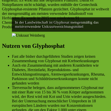
eingesetzt. Es wirkt auf alle besprühten Pflanzen. Damit es
Nutzpflanzen nicht schädigt, wurden mithilfe der Gentechnik
Glyphosphat-resistente Pflanzen gezüchtet. Glyphosphat ist weltweit
der mengenmäßig am meisten verwendete Inhaltsstoff von
Herbiziden. Es wurde in 2015 von mindestens 91
Chemieunternehmen in 20 Ländern hergestellt. Die
In der Landwirtschaft ist Glyphosat mengenmäßig das
meistverwendete Unkrautvernichtungsmittel
Produktionsmenge in 2012 betrug 720.000 Tonnen.
Nutzen von Glyphosphat
Fast alle bisher durchgeführten Studien zeigen keinen
Zusammenhang von Glyphosat mit Krebserkrankungen
Auch ein Zusammenhang mit anderen Krankheiten wie
Diabetes, Herzinfarkt, Reproduktions- und
Entwicklungsstörungen, Atemwegserkrankungen, Rheuma,
Parkinson und Schilddrüsenerkrankungen konnte nicht
gefunden werden
Tierversuche belegen, dass aufgenommenes Glyphosat nur
mit einer Rate von 15 bis 36 % vom Körper aufgenommen
wird, der Rest wird mit Kot und Urin wieder ausgeschieden.
Bei der Untersuchung menschlicher Urinproben in 18
europäischen Ländern wurden nur Konzentrationen
gefunden, die um den Faktor 1.000 unter einem