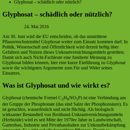
Glyphosat – schädlich oder nützlich?
Glyphosat – schädlich oder nützlich?
Berit Franz
24. Mai 2016
Am 30. Juni wird die EU entscheiden, ob das umstrittene
Pflanzenschutzmittel Glyphosat weiter zum Einsatz kommen darf.
In
Politik, Wissenschaft und Öffentlichkeit wird derzeit heftig über
Gefahren und Nutzen dieses Unkrautvernichtungsmittels gestritten.
Damit sich auch Nicht-Fachleute eine fundierte Meinung zu
Glyphosat bilden können, hier eine kurze Einführung zu Glyphosat
sowie die wichtigsten Argumente zum Für und Wider seines
Einsatzes.
Was ist Glyphosat und wie wirkt es?
Glyphosat (chemische Formel C
H
NO
P) ist eine Verbindung aus
3
8
5
der Gruppe der Phosphonate (das sind Salze der Phosphonsäure). Es
ist geruchlos, wasserlöslich und nicht flüchtig. Als biologisch
wirksamer Bestandteil von Breitband-Unkrautvernichtungsmitteln
(Herbizide) wird es seit Mitte der 1970er Jahre in Landwirtschaft,
Gartenbau, Industrie und Privathaushalten zur Unkrautbekämpfung