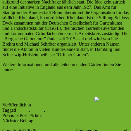
aufgrund der starken Nachfrage jährlich statt. Die Idee geht zurück
auf eine Initiative in England aus dem Jahr 1927. Das Amt für
Stadtgrün der Bundesstadt Bonn übernimmt die Organisation für das
südliche Rheinland, im nördlichen Rheinland ist die Stiftung Schloss
Dyck zusammen mit der Deutschen Gesellschaft für Gartenkunst
und Landschaftskultur (DGGL), rheinischen Gartenbauverbänden
und kommunalen Grünflächenämtern als Arbeitskreis zuständig. Die
„Bergische Gartentour” findet seit 2015 statt und wird von Ute
Brehm und Michael Schröter organisiert. Unter anderen Namen
findet die Aktion in vielen Bundesländern statt, in Hamburg und
Schleswig-Holstein heißt sie “Offener Garten”.
Weitere Informationen und alle teilnehmenden Gärten finden Sie
unter:
http://www.offene-gartenpforte.de/
http://www.bergische-gartentour.de/Gartentour/homepage.html
Veröffentlich in
Aktuelles
Tagged
Aktion
,
Garten
,
Tag der offenen Tür
Previous Post: % link
Nächster Beitrag:
Glyphosat – schädlich oder nützlich?
Copyright © 2026
Tierparadies Garten
. Powered by
WordPress
and