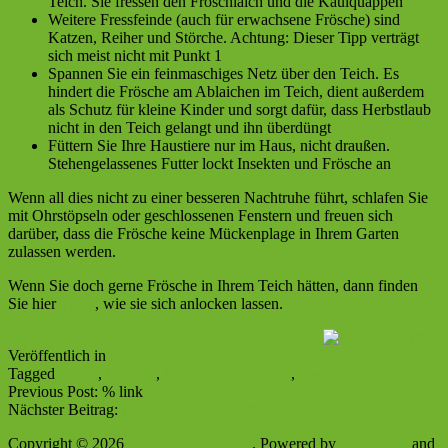
Teich. Sie fressen den Froschlaich und die Kaulquappen
Weitere Fressfeinde (auch für erwachsene Frösche) sind
Katzen, Reiher und Störche. Achtung: Dieser Tipp verträgt
sich meist nicht mit Punkt 1
Spannen Sie ein feinmaschiges Netz über den Teich. Es
hindert die Frösche am Ablaichen im Teich, dient außerdem
als Schutz für kleine Kinder und sorgt dafür, dass Herbstlaub
nicht in den Teich gelangt und ihn überdüngt
Füttern Sie Ihre Haustiere nur im Haus, nicht draußen.
Stehengelassenes Futter lockt Insekten und Frösche an
Wenn all dies nicht zu einer besseren Nachtruhe führt, schlafen Sie
mit Ohrstöpseln oder geschlossenen Fenstern und freuen sich
darüber, dass die Frösche keine Mückenplage in Ihrem Garten
zulassen werden.
Wenn Sie doch gerne Frösche in Ihrem Teich hätten, dann finden
Sie hier
Tipps
, wie sie sich anlocken lassen.
Veröffentlich in
Kaleidoskop
Tagged
Frosch
,
Frösche
,
Nachbarschaftsstreit
,
Nachtruhe
Previous Post: % link
Nächster Beitrag:
Gartenparty mit Wolf?
Copyright © 2026
Tierparadies Garten
. Powered by
WordPress
and