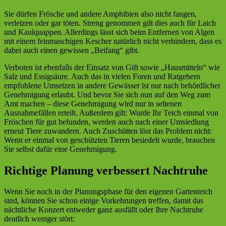
Sie dürfen Frösche und andere Amphibien also nicht fangen,
verletzen oder gar töten. Streng genommen gilt dies auch für Laich
und Kaulquappen. Allerdings lässt sich beim Entfernen von Algen
mit einem feinmaschigen Kescher natürlich nicht verhindern, dass es
dabei auch einen gewissen „Beifang“ gibt.
Verboten ist ebenfalls der Einsatz von Gift sowie „Hausmitteln“ wie
Salz und Essigsäure. Auch das in vielen Foren und Ratgebern
empfohlene Umsetzen in andere Gewässer ist nur nach behördlicher
Genehmigung erlaubt. Und bevor Sie sich nun auf den Weg zum
Amt machen – diese Genehmigung wird nur in seltenen
Ausnahmefällen erteilt. Außerdem gilt: Wurde Ihr Teich einmal von
Fröschen für gut befunden, werden auch nach einer Umsiedlung
erneut Tiere zuwandern. Auch Zuschütten löst das Problem nicht:
Wenn er einmal von geschützten Tieren besiedelt wurde, brauchen
Sie selbst dafür eine Genehmigung.
Richtige Planung verbessert Nachtruhe
Wenn Sie noch in der Planungsphase für den eigenen Gartenteich
sind, können Sie schon einige Vorkehrungen treffen, damit das
nächtliche Konzert entweder ganz ausfällt oder Ihre Nachtruhe
deutlich weniger stört: