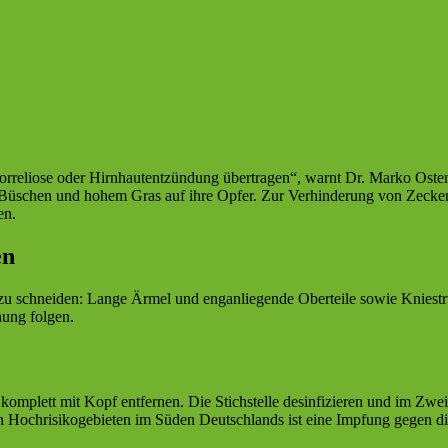
reliose oder Hirnhautentzündung übertragen“, warnt Dr. Marko Osten
 Büschen und hohem Gras auf ihre Opfer. Zur Verhinderung von Zeckenb
en.
en
ke zu schneiden: Lange Ärmel und enganliegende Oberteile sowie Knie
hung folgen.
komplett mit Kopf entfernen. Die Stichstelle desinfizieren und im Zwei
 den Hochrisikogebieten im Süden Deutschlands ist eine Impfung gegen