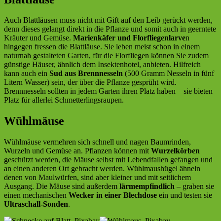
Auch Blattläusen muss nicht mit Gift auf den Leib gerückt werden,
denn dieses gelangt direkt in die Pflanze und somit auch in geerntete
Kräuter und Gemüse.
Marienkäfer und Florfliegenlarve
n
hingegen fressen die Blattläuse. Sie leben meist schon in einem
naturnah gestalteten Garten, für die Florfliegen können Sie zudem
günstige Häuser, ähnlich dem Insektenhotel, anbieten. Hilfreich
kann auch ein
Sud aus Brennnesseln
(500 Gramm Nesseln in fünf
Litern Wasser) sein, der über die Pflanze gesprüht wird.
Brennnesseln sollten in jedem Garten ihren Platz haben – sie bieten
Platz für allerlei Schmetterlingsraupen.
Wühlmäuse
Wühlmäuse vermehren sich schnell und nagen Baumrinden,
Wurzeln und Gemüse an. Pflanzen können mit
Wurzelkörben
geschützt werden, die Mäuse selbst mit Lebendfallen gefangen und
an einen anderen Ort gebracht werden. Wühlmaushügel ähneln
denen von Maulwürfen, sind aber kleiner und mit seitlichem
Ausgang. Die Mäuse sind außerdem
lärmempfindlich
– graben sie
einen mechanischen
Wecker in einer Blechdose
ein und testen sie
Ultraschall-Sonden
.