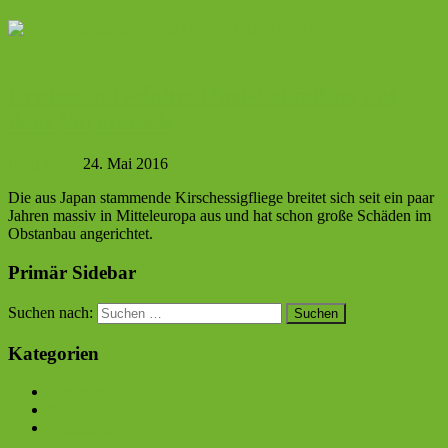
Ernten in Gefahr: Obst-Schädling auf
dem Vormarsch
Berit Franz
24. Mai 2016
Die aus Japan stammende Kirschessigfliege breitet sich seit ein paar
Jahren massiv in Mitteleuropa aus und hat schon große Schäden im
Obstanbau angerichtet.
Primär Sidebar
Suchen nach:
Kategorien
Aktuelles
Kaleidoskop
Kommentar